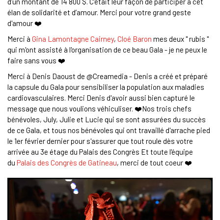
d’un montant de 14 800 $. C’était leur façon de participer à cet
élan de solidarité et d’amour. Merci pour votre grand geste
d'amour ❤️
Merci à
Gina Lamontagne Cairney
,
Cloé Baron
mes deux " rubis "
qui m'ont assisté à l'organisation de ce beau Gala - je ne peux le
faire sans vous ❤️
Merci à Denis Daoust de @Creamedia - Denis a créé et préparé
la capsule du Gala pour sensibiliser la population aux maladies
cardiovasculaires. Merci Denis d'avoir aussi bien capturé le
message que nous voulions véhiculiser. ❤️Nos trois chefs
bénévoles, July, Julie et Lucie qui se sont assurées du succès
de ce Gala, et tous nos bénévoles qui ont travaillé d'arrache pied
le 1er février dernier pour s'assurer que tout roule dès votre
arrivée au 3e étage du Palais des Congrès Et toute l'équipe
du
Palais des Congrès de Gatineau
, merci de tout coeur ❤️