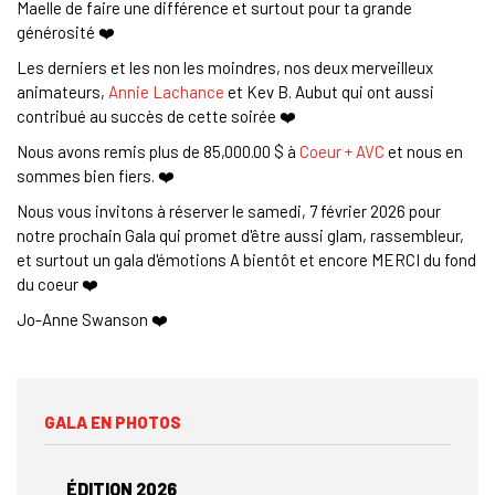
Maelle de faire une différence et surtout pour ta grande
générosité ❤️
Les derniers et les non les moindres, nos deux merveilleux
animateurs,
Annie Lachance
et Kev B. Aubut qui ont aussi
contribué au succès de cette soirée ❤️
Nous avons remis plus de 85,000.00 $ à
Coeur + AVC
et nous en
sommes bien fiers. ❤️
Nous vous invitons à réserver le samedi, 7 février 2026 pour
notre prochain Gala qui promet d'être aussi glam, rassembleur,
et surtout un gala d'émotions A bientôt et encore MERCI du fond
du coeur ❤️
Jo-Anne Swanson ❤️
GALA EN PHOTOS
ÉDITION 2026