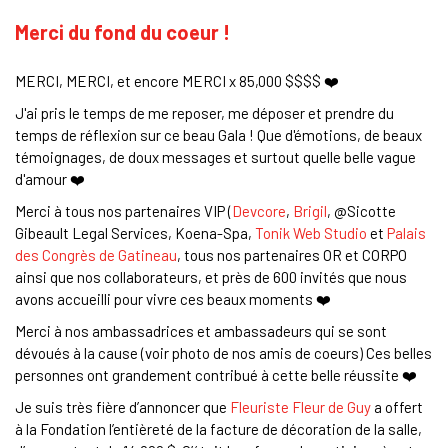
Merci du fond du coeur !
MERCI, MERCI, et encore MERCI x 85,000 $$$$ ❤️
J'ai pris le temps de me reposer, me déposer et prendre du
temps de réflexion sur ce beau Gala ! Que d'émotions, de beaux
témoignages, de doux messages et surtout quelle belle vague
d'amour ❤️
Merci à tous nos partenaires VIP (
Devcore
,
Brigil
, @Sicotte
Gibeault Legal Services, Koena-Spa,
Tonik Web Studio
et
Palais
des Congrès de Gatineau
, tous nos partenaires OR et CORPO
ainsi que nos collaborateurs, et près de 600 invités que nous
avons accueilli pour vivre ces beaux moments ❤️
Merci à nos ambassadrices et ambassadeurs qui se sont
dévoués à la cause (voir photo de nos amis de coeurs) Ces belles
personnes ont grandement contribué à cette belle réussite ❤️
Je suis très fière d’annoncer que
Fleuriste Fleur de Guy
a offert
à la Fondation l’entièreté de la facture de décoration de la salle,