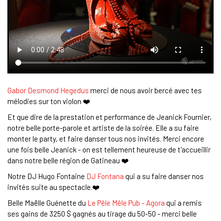
Gabor Desmond Hegedus
merci de nous avoir bercé avec tes
mélodies sur ton violon ❤️
Et que dire de la prestation et performance de Jeanick Fournier,
notre belle porte-parole et artiste de la soirée. Elle a su faire
monter le party, et faire danser tous nos invités. Merci encore
une fois belle Jeanick - on est tellement heureuse de t'accueillir
dans notre belle région de Gatineau ❤️
Notre DJ Hugo Fontaine
DJ Fontana
qui a su faire danser nos
invités suite au spectacle.❤️
Belle Maëlle Guénette du
Le Pêle Mêle Pub - Agora
qui a remis
ses gains de 3250 $ gagnés au tirage du 50-50 - merci belle