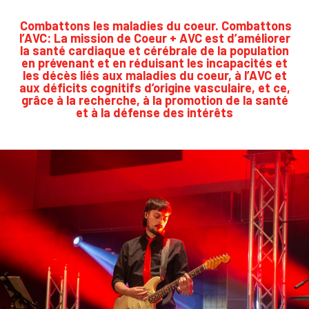
Combattons les maladies du coeur. Combattons
l’AVC: La mission de Coeur + AVC est d’améliorer
la santé cardiaque et cérébrale de la population
en prévenant et en réduisant les incapacités et
les décès liés aux maladies du coeur, à l’AVC et
aux déficits cognitifs d’origine vasculaire, et ce,
grâce à la recherche, à la promotion de la santé
et à la défense des intérêts